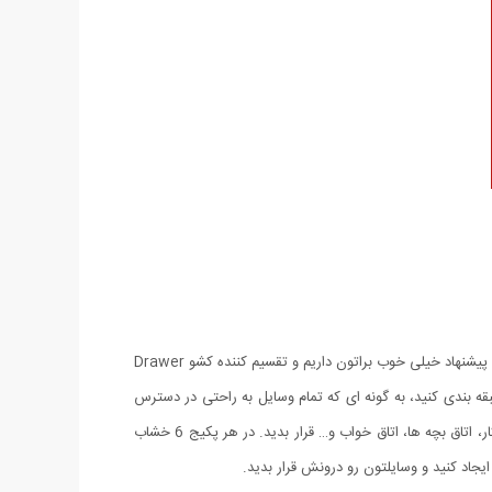
اکثر خانم ها همیشه از نامرتب بودن کشوهای داخل منزل به مشکل بر می خورند و مرتب کردن همه روزه ی تمام کشوها کار طاقت فرساییه. امروز یک پیشنهاد خیلی خوب براتون داریم و تقسیم کننده کشو Drawer
طبقه بندی کنید، به گونه ای که تمام وسایل به راحتی در دسترس
شما باشه و برای همیشه کشوی مرتبی داشته باشید. این محصول نصب بسیار راحت و آسونی داره و می تونید داخل تمامی کشوهای آشپزخانه، اتاق کار، اتاق بچه ها، اتاق خواب و… قرار بدید. در هر پکیج 6 خشاب
جاد کنید و وسایلتون رو درونش قرار بدید.