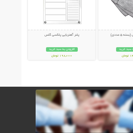
ه 5 عددی)
پلنر آهنربایی پلکسی گلس
 سبد خرید
افزودن به سبد خرید
مان
198,000 تومان