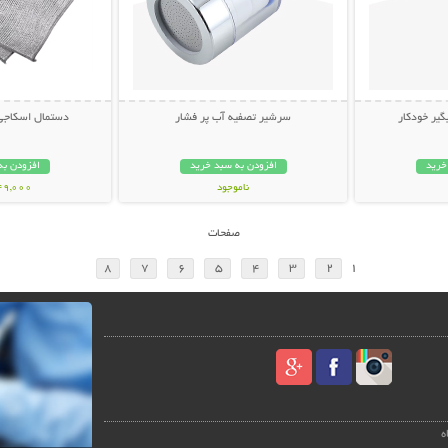
یر خودکار
سرشیر تصفیه آب پر فشار
دستمال اسکاجی (بست
خرید
افزودن به سبد خرید
افزودن به
ناموجود
149,000 تو
149,000 تومان
صفحات
8
7
6
5
4
3
2
1
ه