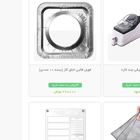
رقی چند کاره
فویل قالبی اجاق گاز (بسته 10 عددی)
 سبد خرید
افزودن به سبد خرید
وجود
268,000 تومان
حات بیشتر
نمایش توضیحات بیشتر
مان