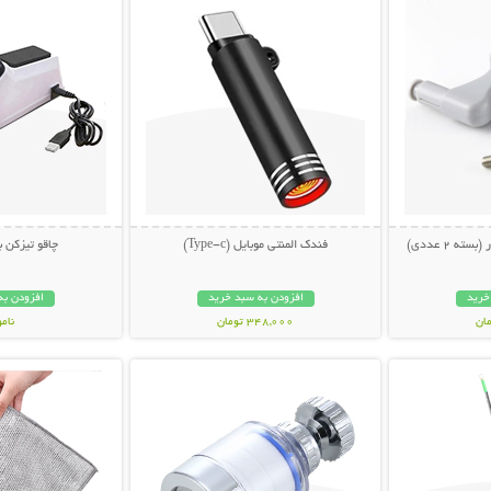
ه 2 عددی)
فندک المنتی موبایل (Type-c)
چاقو تیزکن ب
خرید
افزودن به سبد خرید
افزودن به
348,000 تومان
نام
بیشتر
نمایش توضیحات بیشتر
نمایش توضی
398,000 تو