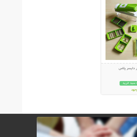
 دايسر پلاس
 سبد خرید
وجود
ان