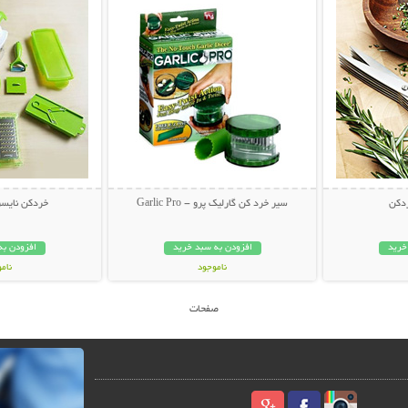
دکن
سیر خرد کن گارلیک پرو - Garlic Pro
خردكن نايسر
خرید
افزودن به سبد خرید
افزودن به
ناموجود
نام
25,000 تومان
39,800 توم
صفحات