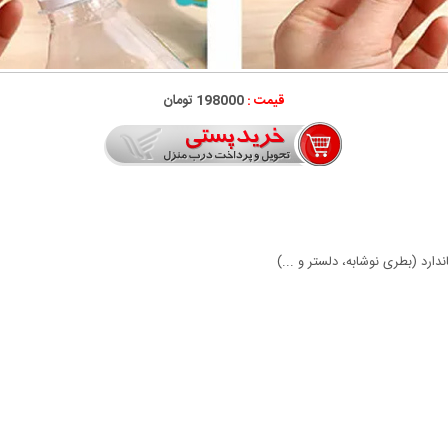
قیمت :
198000 تومان
ارد (بطری نوشابه، دلستر و ...)