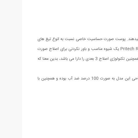
جام میدهند. پوست صورت حساسیت خاصی نسبت به انوع تیغ های
موجود دارد بنابراین استفاده از آن ها باعث بروز مشکلاتی از قبیل سوزش,قرمز شدن,تاول زدن و انواع ورم ها میشود. ریش تراش پریتک Pritech RSM-1278 یک شیوه مناسب و باور نکردنی برای اصلاح صورت
آقایان و از بین بردن موهای زائد صورت و هر جای بدن می باشد. این ریش تراش با طراحی ارگونومیک و زیبای خود به راحتی در دستان قرار میگیرد. همچنین تکنولوژی اصلاح 3 بعدی را دارا می باشد، بدین معنا که
این محصول همچنین جهت اصلاح خط ریش، مجهز به خط زن می باشد که همین امر باعث مناسب تر شدن خط ریش ها می شوند. همچنین طراحی این مدل به صورت 100 درصد ضد آب بوده و همچنین با