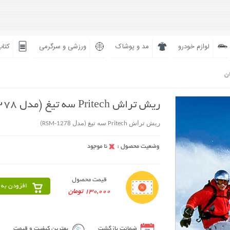
لوازم خودرو
مد و پوشاک
ورزشی و سرگرمی
کتاب
ان
ریش تراش Pritech سه تیغ (مدل RSM-1278)
ریش تراش Pritech سه تیغ (مدل RSM-1278)
قیمت محصول
افزودن به 
130,000 تومان
ضمانت بازگشت
بهترین کیفیت و قیمت