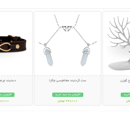
بیشتر
نمایش توضیحات بیشتر
نمایش توضی
ح گوزن
ست گردنبند مغناطیسی چاکرا
دستبند چرم 
خرید
افزودن به سبد خرید
افزودن به
248000 تومان
198000 تو