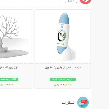
آرشیو
نمایش توضیحات بیشتر
نمایش توضیحات 
تب سنج دیجیتال (لیزری) سانوول
آویز زیور آلات طر
افزودن به سبد خرید
افزودن به سبد 
998000 تومان
198000 تومان
نـــظرات