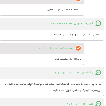
با سلام. حدود 80 هزار تومان.
امیررضا محمودی
05 - 06 - 1404
:
سلام پرداخت درب منزل هم دارین ؟؟؟؟؟؟
میهن استور
05 - 06 - 1404
:
با سلام. بله دوست عزیز
رضاالیاسی
13 - 06 - 1404
:
هرچی پول بدی آش میخوری نبایدباماشین میلیونی اروپایی یا ژاپنی مقایسه کرد.البته با
این هزینه کیفیت وعملکرد فوق العاده داره
امیر
14 - 04 - 1405
: