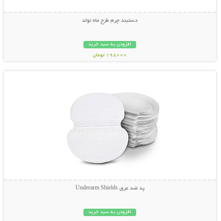
دستبند چرم طرح ماه تولد
افزودن به سبد خرید
198000 تومان
نمایش توضیحات بیشتر
پد ضد عرق Underarm Shields
افزودن به سبد خرید