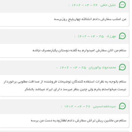
جلیل حلفی
24 - 04 - 1402
:
من امشب سفارش دادم انشالله چهاریاپنج روزبرسه
مهرزاد
25 - 04 - 1402
:
سلام من الان سفارش امیدوارم به گفته دوستان یکبارمصرف نباشه
محمدجواد والوریان
25 - 04 - 1402
:
سلام باتوجه به نظرات استفاده کنندگان توضیحات فروشنده از صداقت مطلوبی برخوردار
نیست میخواستم بخرم ولی چنین بنظر میرسد دارای ایراد میباشد باتشکر
سیدحامدحسینی
26 - 04 - 1402
:
سلام من ماشین ریش تراش سفارش دادم لطفازودبه دست من برسه