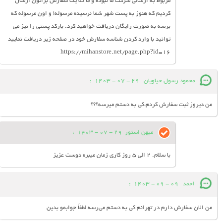
مربوط به ارسالی شرکت ما نبوده و ما کلا یک سفارش براتون ارسال
کردیم که هنوز به پست شهر شما نرسیده مرسوله! و اون مرسوله که
برسه به صورت رایگان دریافت خواهید کرد. بارکد پستی را نیز می
توانید با وارد کردن شناسه سفارش خود در صفحه زیر دریافت نمایید
https://mihanstore.net/page.php?id=16
محمود رسول حیاویان
29 - 07 - 1403
:
من دیروز ثبت سفارش کردم،کی به دستم میرسه؟؟؟
میهن استور
29 - 07 - 1403
:
با سلام. 2 الی 5 روز کاری زمان میبره دوست عزیز
احمد
09 - 09 - 1403
:
من الان سفارش دارم در تهرانم کی به دستم می‌رسه لطفاً جوابمو بدین