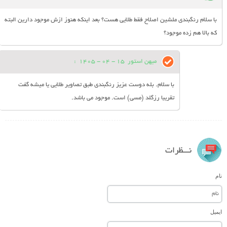
با سلام رنگبندی ملشین اصلاح فقط طلایی هست؟ بعد اینکه هنوز ازش موجود دارین البته
که بالا هم زده موجود؟
میهن استور
15 - 04 - 1405
:
با سلام. بله دوست عزیز رنگبندی طبق تصاویر طلایی یا میشه گفت
تقریبا رزگلد (مسی) است. موجود می باشد.
نـــظرات
نام
ایمیل