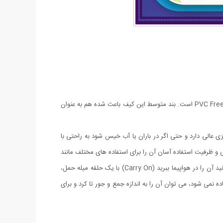
ساک مسافرتی تاشو Wind Blows ضدآب تولید شده و بسیار باکیفیت و زیبا است. جنس این کیف برزنت ضدآب با درجه کیفیت AA+ و 100درصد PVC Free است. بند متوسط این کیف باعث شده هم به عنوان
 سایش و پارگی آب گریزی عالی دارد و حتی اگر در باران یا آب خیس شود به راحتی با
 ظرفیت استفاده آسان آن را برای استفاده های مختلف مانند
مسافرت، سفرهای کاری و بخش خانه مناسب می کند. همچنین برای نگهداری لباس ها و اقلام کوچکی که خارج از فصل هستند مفید است. و می توانید آن را در هواپیما ببرید (Carry On) با یک حلقه میله حمل،
ه نمی شود، می توان آن را به اندازه جمع و جور تا کرد و برای