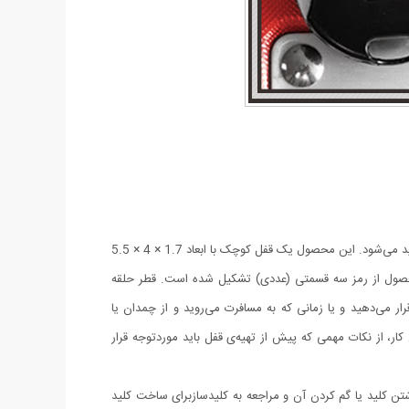
مینی قفل رمز دار RESETTABLE که در تصویر مشاهده می‌کنید، از محصولات شرکت «بلاسام» (Blossom) به شمار می‌آید که با عنوان CL-311 تولید می‌شود. این محصول یک قفل کوچک با ابعاد 1.7 × 4 × 5.5
 محصول از رمز سه قسمتی (عددی) تشکیل شده است. قطر حلقه
چه‌ی کوچک قرار می‌دهید و یا زمانی که به مسافرت می‌روید و از چمدان یا
ر، از نکات مهمی که پیش از تهیه‌ی قفل باید موردتوجه قرار
اشتن کلید یا گم کردن آن و مراجعه به کلیدسازبرای ساخت کلید