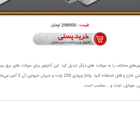
قیمت :
298000 تومان
دنیا که باشید، با این وسیله می