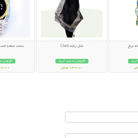
ه ترنج
شال زنانه Glaris
ساعت صفحه لمسی لاک
خرید
افزودن به سبد خرید
افزودن به
139000 تومان
448000 تو