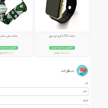
ساعت LED طرح اپل واچ
ساعت مچی دختران
افزودن به سبد خرید
افزودن به سبد 
288000 تومان
348000 تومان
نـــظرات
نام
ایمیل