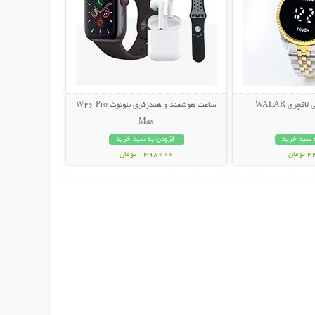
چری WALAR
ساعت هوشمند و هندزفری بلوتوث W26 Pro
Max
 سبد خرید
افزودن به سبد خرید
مان
1498000 تومان