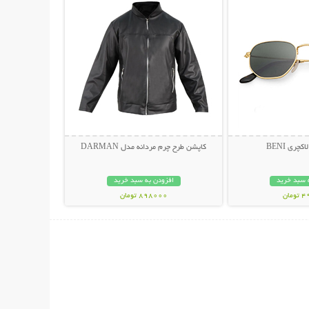
چری BENI
کاپشن طرح چرم مردانه مدل DARMAN
 سبد خرید
افزودن به سبد خرید
مان
898000 تومان