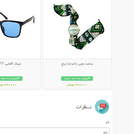
ساعت مچی دخترانه ترنج
عینک آفتابی HAPPY
افزودن به سبد خرید
افزودن به سبد 
348000 تومان
348000 تومان
نـــظرات
نام