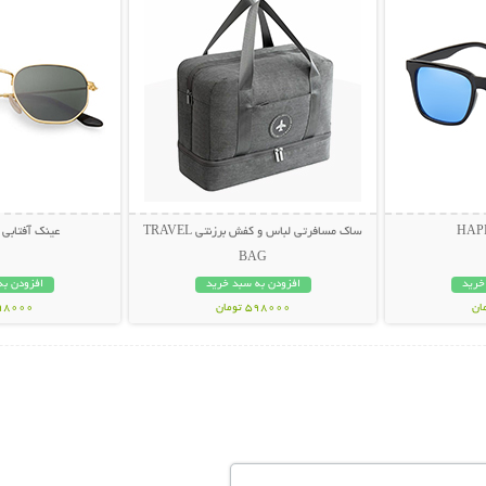
ساک مسافرتی لباس و کفش برزنتی TRAVEL
عینک آفتابی لاک
BAG
خرید
افزودن به سبد خرید
افزودن به
598000 تومان
498000 تو