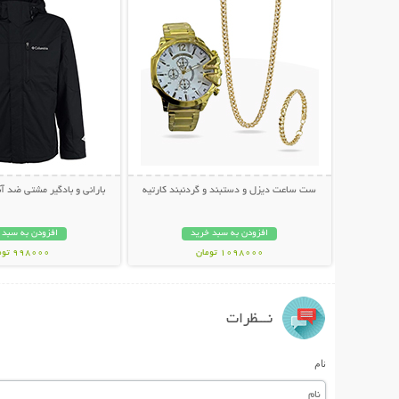
ست ساعت دیزل و دستبند و گردنبند کارتیه
بارانی و بادگیر مشتی ضد آب LUMBIA
افزودن به سبد خرید
افزودن به سبد 
1098000 تومان
998000 تومان
نـــظرات
نام