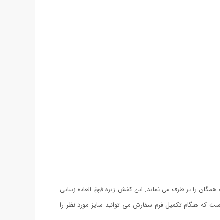
اس و کفش هستند. کفش مردانه نایک مدل Airmax (سفید) کفشی است که سلیقه همگان را بر طرف می نماید. این کفش زیره فوق العاده زیبایی
اص از استحکام بالایی هم برخوردار بوده و بسیار مقاوم است. این محصول در سایزبندی 41 الی 44 عرضه شده است که هنگام تکمیل فرم سفارش می توانید سایز مورد نظر را