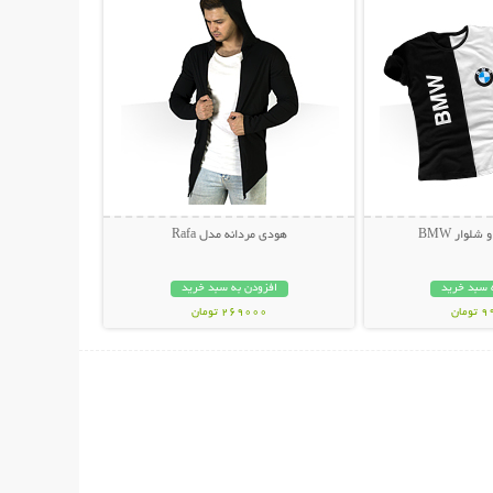
لوار BMW
هودی مردانه مدل Rafa
 سبد خرید
افزودن به سبد خرید
مان
269000 تومان