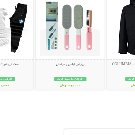
CO
پرزگیر لباس و مبلمان
ست تی شرت و ش
خرید
افزودن به سبد خرید
افزودن به
298000 تومان
998000 تو