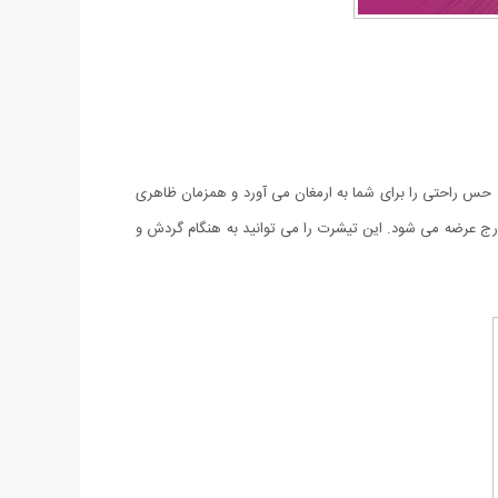
 فصل های گرم و خنک سال آقایان کمد لباس خود را مملو از تی شرت و پولوشرت های اسپرت و راحت می بینند‏. تی شرت مردانه طرح Superdry حس راحتی را برای شما به ارمغان می آورد و همزمان ظاهری
ج عرضه می شود. این تیشرت را می توانید به هنگام گردش و