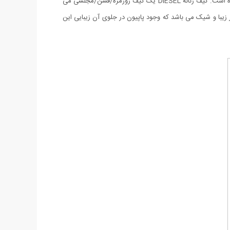
کیف زنانه DIESEL مدل FANCY از جنس کنف طرح جین است و دوخت بسیار تمیز و ظاهری زیبا دارد و در سه رنگ مشکی، آبی و قهوه ای ارایه شده است. کیف زنانه DIESEL یک کیف روزمره/فشن/مجلسی می
با و شیک می باشد که وجود پاپیون در جلوی آن زیبایی این