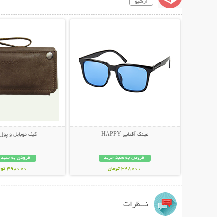
آرشیو
نمایش توضیحات بیشتر
نمایش توضیحات 
عینک آفتابی HAPPY
کیف موبایل و پول
افزودن به سبد خرید
افزودن به سبد 
348000 تومان
398000 تومان
نـــظرات