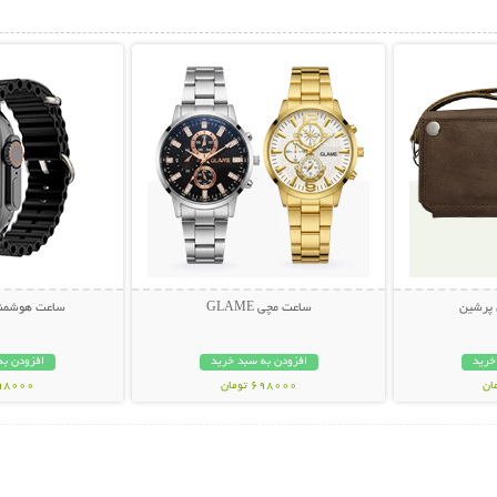
بیشتر
نمایش توضیحات بیشتر
نمایش توضی
 پرشین
ساعت مچی GLAME
ساعت هوشمند 0 Ultra
خرید
افزودن به سبد خرید
افزودن به
698000 تومان
998000 تو