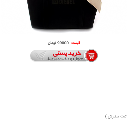
قیمت :
99000 تومان
م ثبت سفارش )