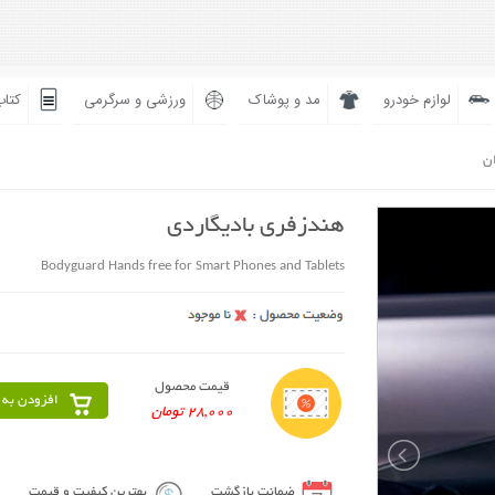
لوازم خودرو
مد و پوشاک
ورزشی و سرگرمی
کتاب
ان
هندزفری بادیگاردی
Bodyguard Hands free for Smart Phones and Tablets
قیمت محصول
افزودن به 
28,000 تومان
ضمانت بازگشت
بهترین کیفیت و قیمت