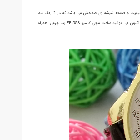
ساعت مچی Casio EF-558 با بند چرم یکی از جدیدترین مدل های عرضه شده کمپانی معتبر کاسیو می باشد. این ساعت دارای بند چرم بسیار با کیفیت و صفحه شیشه ای ضدخش می باشد که در 2 رنگ بند
مشکی و قهوه ای و همچنین صفحه طلایی و مشکی عرضه شده است. این ساعت دارای تقویم روز شمار می باشد و تا 80 درصد نیز ضد آب است. هم اکنون می توانید ساعت مچی کاسیو EF-558 بند چرم را همراه