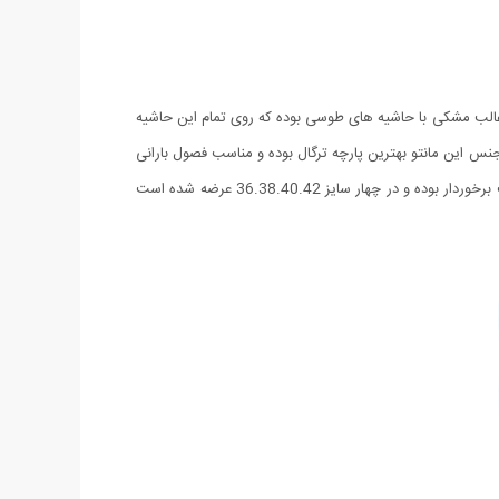
در طراحی این مانتو سعی شده از قد بلند استفاده شود، قد این مانتو 110 بوده، رنگ این مانتو غالب مشکی با حاشیه های طوسی بوده که روی تمام این حاشیه
این مانتو بهترین پارچه ترگال بوده و مناسب فصول بارانی
و سرد است. نحوه ی اتصال هر دو طرف مانتو با 7 قزن بوده به طوری که هیچ فضایی در پایین مانتو باز نمی ماند. این مانتو از بالاترین کیفیت دوخت برخوردار بوده و در چهار سایز 36.38.40.42 عرضه شده است