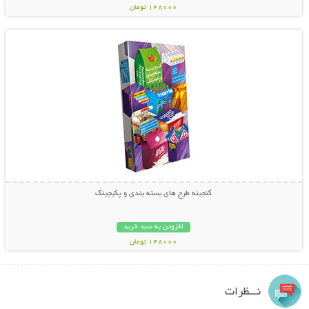
148000 تومان
نمایش توضیحات بیشتر
گنجینه طرح های بسته بندی و پکیجینگ
افزودن به سبد خرید
148000 تومان
نـــظرات