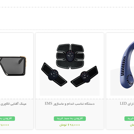
بیشتر
نمایش توضیحات بیشتر
نمایش توضی
ی LED
دستگاه تناسب اندام و ماساژور EMS
عینک آفتابی لاکچری LOUIS VUITTON
خرید
افزودن به سبد خرید
افزودن به
698000 تومان
348000 تو