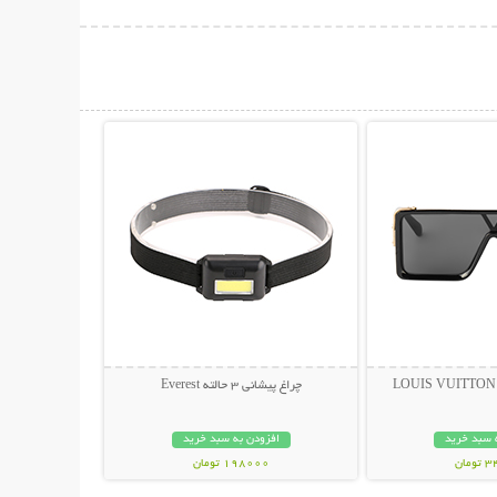
حات بیشتر
نمایش توضیحات بیشتر
چراغ پیشانی 3 حالته Everest
 سبد خرید
افزودن به سبد خرید
مان
198000 تومان