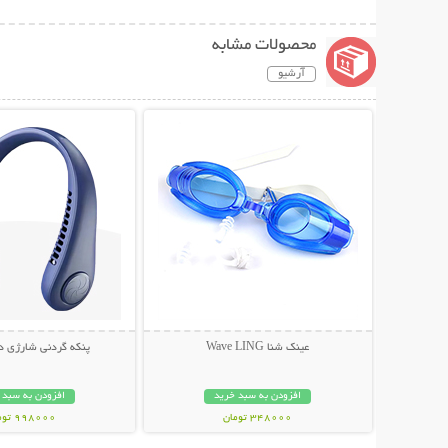
محصولات مشابه
آرشیو
نمایش توضیحات بیشتر
نمایش توضیحات 
عینک شنا Wave LING
پنکه گردنی شارژی دارا
افزودن به سبد خرید
افزودن به سبد 
348000 تومان
998000 تومان