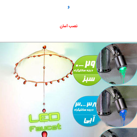
و
نصب آسان