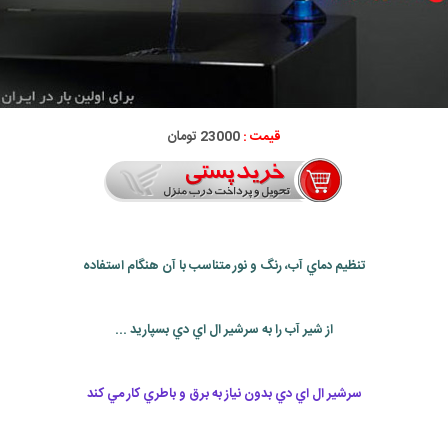
قیمت :
23000 تومان
تنظيم دماي آب، رنگ و نور متناسب با آن هنگام استفاده
از شير آب را به سرشير ال اي دي بسپاريد ...
سرشير ال اي دي بدون نياز به برق و باطري كار مي كند