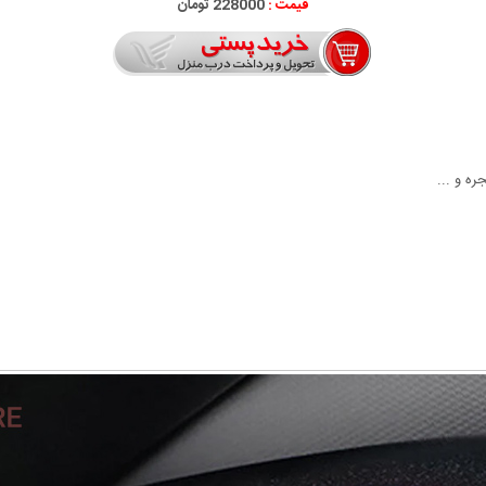
قیمت :
228000 تومان
ه و ...