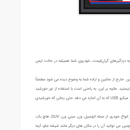
ز به دزدگیرهای گران‌قیمت، خودروی شما همیشه در حالت ایمن
یک چراغ هشدار مینی خودکار که چشمک می زند فاصله 5 ثانیه ای ثابت روشنایی روشن. خارج از ماشین و اراده شما به وضوح دیده می شود مطمئناً
تید. علاوه بر این، به راحتی است با استفاده از نور خورشید
تغذیه می شود بنابراین می تواند شارژ خودکار در طول روز و برای جلوگیری از هرگونه تلاشی، تمام شب را با نور چشمک بزنید. همچنین دارای یک رابط میکرو USB که به آن اجازه می دهد حتی زمانی که خورشیدی
این چراغ ضد سرقت از مواد بادوام و LED با ماندگاری طولانی که می تواند پس از سال ها استفاده بدون آسیب، بدون نقص کار کند. مناسب برای اکثر انواع خودرو، از جمله اتومبیل، ون، مینی ون، SUV، هاچ بک،
ین می توانید آن را در مکان های دیگر مانند شیشه جلو، آینه