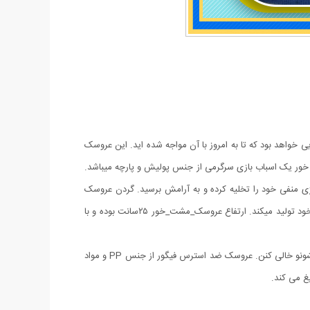
خواهد بود که تا به امروز با آن مواجه شده اید. این عروسک
 خور یک اسباب بازی سرگرمی از جنس پولیش و پارچه میباشد.
 انرژی منفی خود را تخلیه کرده و به آرامش برسید. گردن عروسک
مشت خور حالت فنری ارتجاعی دارد که با هربار ضربه به سر به جای خود باز میگردد علاوه بر این ها با هربار مشت زدن به عروسک صدا دادو فریاد از خود تولید میکند. ارتفاع عروسک_مشت_خور ۲۵سانت بوده و با
از هر جا و هرکس اعصابتون خورد بود روی این بنده خدا خالی کنید و تا میخوره بزنیدش.این عروسک خوراک کساییه که عصبین، راحت میتونن حرصشونو خالی کنن. عروسک ضد استرس فیگور از جنس PP و مواد
غ می کند.