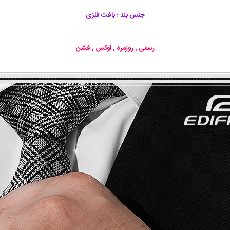
جنس بند : بافت فلزی
رسمی , روزمره , لوکس , فشن