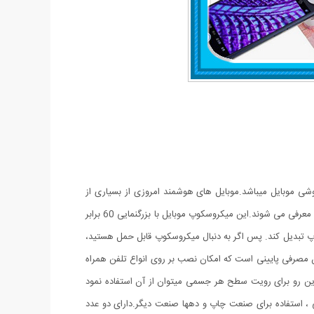
 برابر و مدل کلیپسی گیره دار مناسب اتصال به گوشی موبایل میباشد.موبایل های هوشمند امروزی از بسیاری از
کامپیوتر های چند سال قبل هم سریع تر و هم قوی تر شده اند از این رو هر روزه گجت های متنوع و کاربردی فراوانی مخصوص موبایل طراحی شده و معرفی می شوند.این میکروسکوپ موبایل با بزرگنمایی 60 برابر
پ تبدیل کند. پس اگر به دنبال میکروسکوپ قابل حمل هستید،
یفیت قابل قبولی می باشد و دارای توان مصرفی پایینی است که امکان نصب بر روی انواع تلفن همراه
از این رو برای رویت سطح هر جسمی میتوان از آن استفاده نمود
 استفاده برای صنعت چاپ و دهها صنعت دیگر.دارای دو عدد