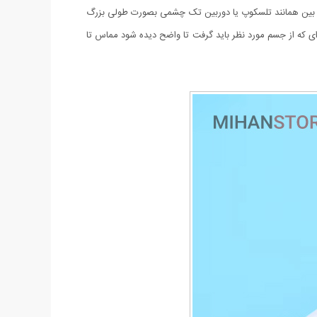
UV جهت تست اسکناس می باشد.قسمت بالائی این ذره بین همانند تلسکوپ یا دوربین تک چشمی بصورت طولی بزرگ
ای که از جسم مورد نظر باید گرفت تا واضح دیده شود مماس تا