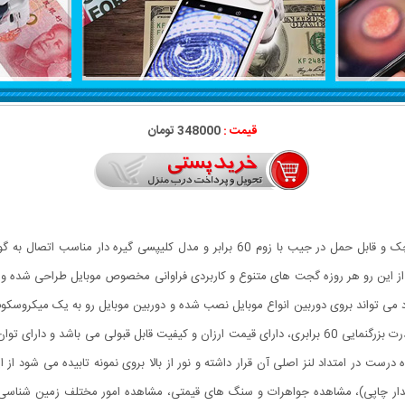
قیمت :
348000 تومان
میکروسکوپ موبایل 60x یونیورسال مدل 9595 ذره بینی کوچک و قابل حمل در جیب با زوم 60
ی تواند بروی دوربین انواع موبایل نصب شده و دوربین موبایل رو به یک میکروسکو
این گجت گزینه مناسبی می باشد.این میکروسکوپ موبایل با قدرت بزرگنمایی 60 برابری، دارای قیمت ارزان و ک
 درست در امتداد لنز اصلی آن قرار داشته و نور از بالا بروی نمونه تابیده می شود 
دار چاپی)، مشاهده جواهرات و سنگ های قیمتی، مشاهده امور مختلف زمین شناسی ،