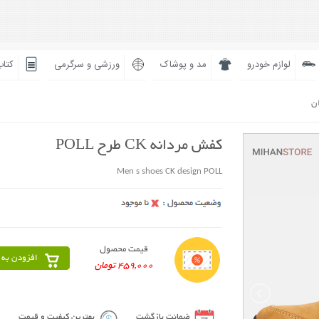
لوازم خودرو
مد و پوشاک
ورزشی و سرگرمی
کتاب
ان
کفش مردانه CK طرح POLL
Men s shoes CK design POLL
قیمت محصول
افزودن به 
459,000 تومان
ضمانت بازگشت
بهترین کیفیت و قیمت