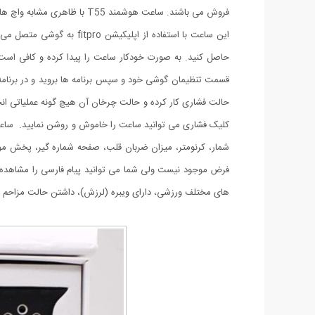
فروش می باشند. ساعت هوشمند T55 با ظاهری مشابه واچ های اپل، با قیمت مناسب و امکاناتش حرفی برای گفتن پیدا کرده است. ساعت هوشمند T55 سبک، دارای وزن 32 گرم و با بند 42 گرم است.
حالت فشاری کار کرده و حالت چرخان آن هیچ گونه عملیاتی انجام 
شمار، کرنومتر، میزان ضربان قلب، صفحه شماره گیر، پخش موزی
فرض موجود نیست ولی شما می توانید پیام فارسی را مشاهده
های مختلف ورزشی، دارای ویبره (لرزش)، داشتن حالت مزاحم نشوید، روشن کردن 