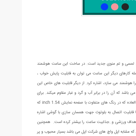
ه نمایش لمسی و تم منوی جدید است. در ساخت این ساعت هوشمند
ه کارهای دیگر این ساعت می توان به قابلیت پایش خواب ،
ا هوشمند می سازد، اشاره کرد. از دیگر قابلیت های خاص این
عت هوشمند می توان به باتری قدرتمند لیتیوم پلیمری آن اشاره نمود.T55 یک گجت با کیفیت است که دارای بند قابل تعویض و گواهی IP67 می باشد که آن را در برابر آب و گرد و غبار مقاوم میکند. برای
استفاده از تمام قابلیت های این ساعت کافیست برنامه ی آن را بر روی گوشی Android و IOS خود نصب کنید و از داشتن این مچبند هوشمند فوق العاده که در رنگ های متفاوت با صفحه نمایش 1.54 inch که
ا قابلیت اتصال به بلوتوث جهت همسان سازی با گوشی اشاره
لب،تعیین اهداف ورزشی و..جذابیت ساعت را بیشتر کرده است. همچنین
 های هوشمندی که مشابه اپل واچ های شرکت اپل می باشد بسیار محبوب و پر