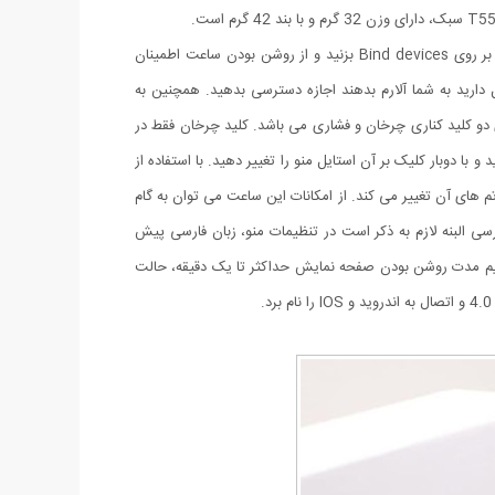
این ساعت با استفاده از اپلیکیشن fitpro به گوشی متصل می گردد. برای اتصال کافی است برنامه fitpro را نصب کرده و وارد بخش Set بشوید و بر روی Bind devices بزنید و از روشن بودن ساعت اطمینان
ست فقط آن را انتخاب کنید. در بخش Set، Message Push به برنامه هایی که تمایل دارید به شما آلارم بدهند اجازه دسترسی بدهید. همچنین به
ی خود و سپس برنامه ها بروید و در برنامه fitpro به قسمت هایی که تمایل دارید نیز اجازه دسترسی بدهید. ساعت T55 دارای دو کلید کناری چرخان و فشاری می باشد. کلید چرخان فقط در
ا دوبار کلیک بر آن استایل منو را تغییر دهید. با استفاده از
به سمت چپ و راست بکشید تم های آن تغییر می کند. از امکانات این ساعت می توان به گام
سی البنه لازم به ذکر است در تنظیمات منو، زبان فارسی پیش
یم مدت روشن بودن صفحه نمایش حداکثر تا یک دقیقه، حالت