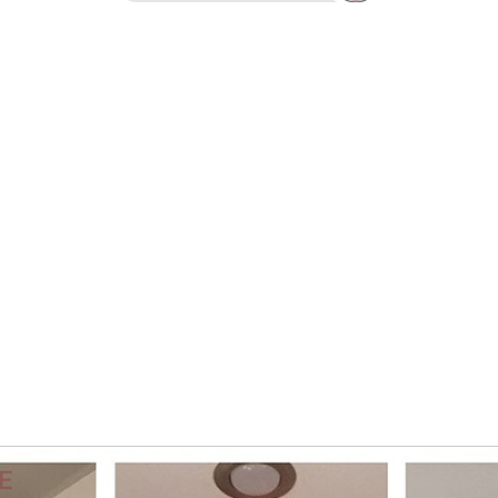
قیمت :
448000 تومان