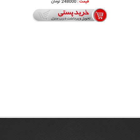
قیمت :
248000 تومان