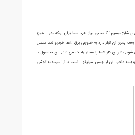
پایه نگهدارنده و شارژر وایرلس اتومبیل با قابلیت نصب داخل دریچه کولر علاوه بر نگهداشتن گوشی، قابلیت شارژ وایرلس گوشی های مجهز به فناوری شارژ بیسیم Qi تمامی نیاز های شما برای اینکه بدون هیچ
محدودیتی امکان تماشا و شارژ همزمان گوشی موبایل خود را در داخل خودرو در اختیار داشته باشید را قرار می دهد. این پایه به وسیله کابلی که داخل بسته بندی آن قرار دارد به خروجی برق usb خودرو شما متصل
د. بنابراین کار شما را بسیار راحت می کند. این محصول با
یبانی از تکنولوژی Quick charge قادر است به صورت سریع گوشی موبایل شمارا به صورت بی سیم شارژ کند، بدنه خارجی آن از پلاستیک ABS و بدنه داخلی آن از جنس سیلیکون است تا از آسیب به گوشی