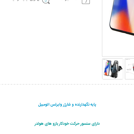
پایه نگهدارنده و شارژر وایرلس اتومبیل
دارای سنسور حرکت خودکار بازو های هولدر