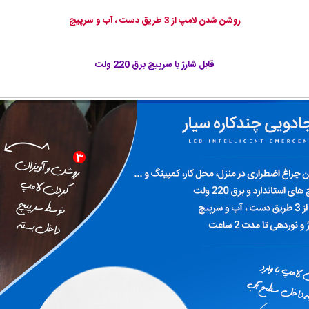
روشن شدن لامپ از 3 طریق دست ، آب و سرپیچ
قابل شارژ با سرپیچ برق 220 ولت