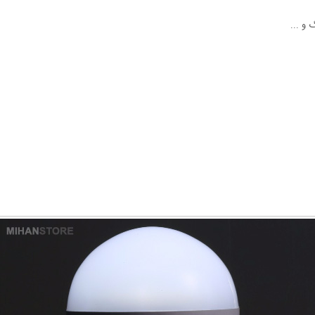
 و ...