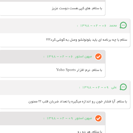
با سلام. های کپی هست دوست عزیز
محمد
06 - 02 - 1398
:
سلام با چه برنامه ای باید بلوتوثشو وصل به گوشی کرد؟؟؟
میهن استور
06 - 02 - 1398
:
با سلام. نرم افزار Yoho Sports
علی
09 - 02 - 1398
:
با سلام. آیا فشار خون رو اندازه میگیره یا تعداد ضربان قلب ؟؟ ممنون
میهن استور
09 - 02 - 1398
:
با سلام. هر دو رو