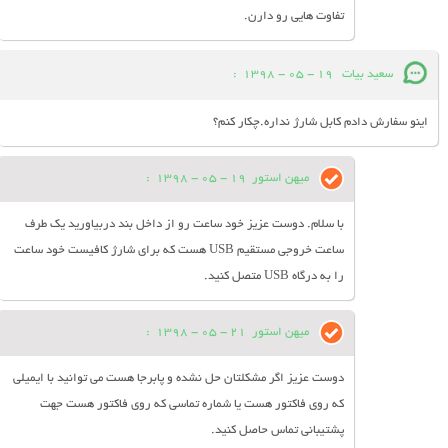
تفاوت هایی رو دارن.
سعید بیات
19 - 05 - 1398
:
اینو سفارش دادم کابل شارژ نداره.چکار کنم؟
میهن استور
19 - 05 - 1398
:
با سلام. دوست عزیز خود ساعت رو از داخل بند دربیاورید یک طرف
ساعت خروجی مستقیم USB هست که برای شارژ کافیست خود ساعت
را به درگاه USB متصل کنید.
میهن استور
21 - 05 - 1398
:
دوست عزیز اگر مشکلتان حل نشده و پابرجا هست می توانید با ایمیلی
که روی فاکتور هست یا شماره تماسی که روی فاکتور هست جهت
پشتیبانی تماس حاصل کنید.