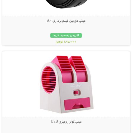
مینی دوربین فیلم برداری A9
افزودن به سبد خرید
898000 تومان
نمایش توضیحات بیشتر
مينی کولر روميزی USB