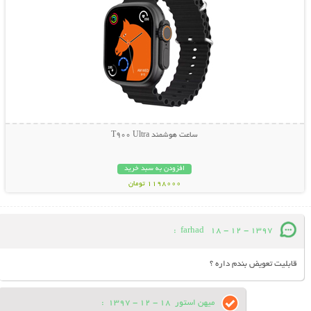
ساعت هوشمند T900 Ultra
افزودن به سبد خرید
1198000 تومان
:
farhad
18 - 12 - 1397
قابلیت تعویض بندم داره ؟
میهن استور
18 - 12 - 1397
: