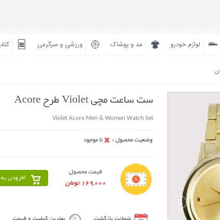
لوازم خودرو
مد و پوشاک
ورزشی و سرگرمی
کتاب
ان
ست ساعت مچی Violet طرح Acore
Violet Acore Men & Women Watch Set
قیمت محصول
افزودن به 
169,000 تومان
ضمانت بازگشت
بهترین کیفیت و قیمت