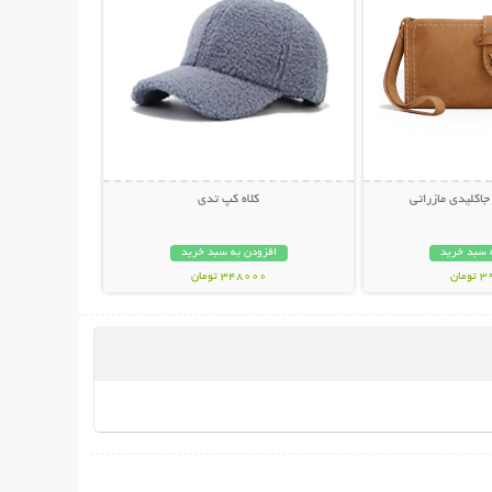
اکلیدی مازراتی
کلاه کپ تدی
 سبد خرید
افزودن به سبد خرید
مان
348000 تومان