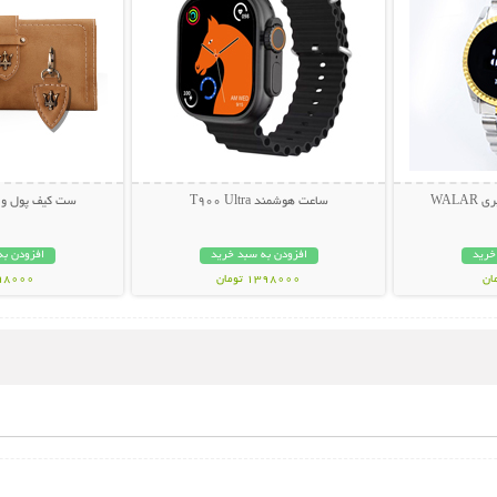
WAL
ساعت هوشمند T900 Ultra
ست کیف پول و ج
خرید
افزودن به سبد خرید
افزودن به
1398000 تومان
398000 تو