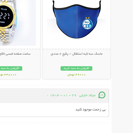
ماسک سه لایه استقلال - پکیج 2 عددی
ساعت صفحه لمسی لاکچری AR
افزودن به سبد خرید
افزودن به سبد 
49000 تومان
448000 تومان
میلاد خلیلی
29 - 01 - 1404
:
بی زحمت موجود کنید