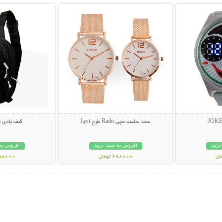
ست ساعت مچی Rado طرح Lyst
کیف بادی 
خرید
افزودن به سبد خرید
افزودن به
698000 تومان
498000 تو