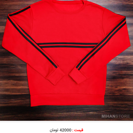
قیمت :
42000 تومان