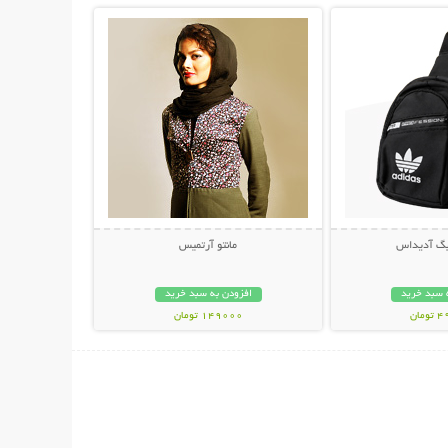
بگ آدیداس
مانتو آرتمیس
 سبد خرید
افزودن به سبد خرید
مان
149000 تومان