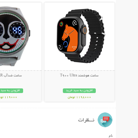
ساعت هوشمند T900 Ultra
ساعت ضدآب JOKER
افزودن به سبد خرید
افزودن به سبد 
1198000 تومان
119000 تومان
نـــظرات
نام