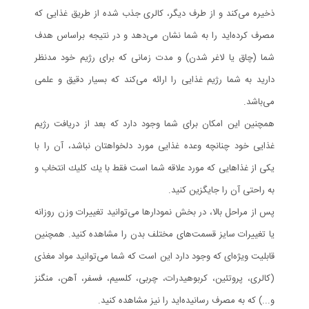
ذخيره می‌كند و از طرف ديگر، كالری جذب شده از طريق غذايی كه
مصرف كرده‌ايد را به شما نشان می‌دهد و در نتيجه براساس هدف
شما (چاق يا لاغر شدن) و مدت زمانی كه برای رژيم خود مدنظر
داريد به شما رژيم غذايی را ارائه می‌كند كه بسيار دقيق و علمی
می‌باشد.
همچنين اين امكان برای شما وجود دارد كه بعد از دريافت رژيم
غذايی خود چنانچه وعده غذايی مورد دلخواهتان نباشد، آن را با
يكی از غذاهايی كه مورد علاقه شما است فقط با يك كليك انتخاب و
به راحتی آن را جايگزين كنيد.
پس از مراحل بالا، در بخش نمودارها می‌توانيد تغييرات وزن روزانه
يا تغييرات سایز قسمت‌های مختلف بدن را مشاهده كنيد. همچنين
قابليت ويژه‌ای كه وجود دارد اين است كه شما می‌توانيد مواد مغذی
(كالری، پروتئين، كربوهيدرات‌، چربی، كلسيم، فسفر، آهن، منگنز
و...) كه به مصرف رسانيده‌ايد را نيز مشاهده كنيد.