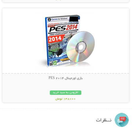
نمایش توضیحات بیشتر
بازی اورجینال PES 2014
افزودن به سبد خرید
148000 تومان
نـــظرات