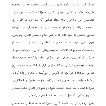
تماشا كردن و ... را فقط با زدن يك كليك محاسبه نمايد. به‌علاوه
قابليت اعلام و ذخيره ميزان كالری سوزانده شده را نيز دارد.
همچنين اين نرم‌افزار تمام مواد غذايی كه يك فرد در طول روز
مصرف می‌كند را پوشش می‌دهد زيرا هر محصولی يك ارزش
غذايی مختص به خود دارد كه در اين جدول مقدار كالری، پروتئين،
چربی و... آورده شده است. ما تمامی اين جدول را، اعم از
محصولات تجاری (شكلات‌ها، نوشيدنی‌های تجاری، لبنيات، سس‌ها
و...) يا غذاهايی رستورانی، مواد غذايی ساده را كه به صورت مواد
اوليه مصرف می‌كنيد (با استفاده از جداول USDA و منابع داخلي)
تمامی ميوه‌ها و هر آنچه كه فكرش را می‌كنيد در نرم‌افزار وارد كرديم
و شما می‌توانيد هر غذايی كه ميل كنيد، خواه رستورانی يا خانگی و
غيره را فقط با يك كليك انتخاب نموده و نرم‌افزار كالری جذب شده را
از طريق غذايی كه ميل كرده‌ايد به شما اعلام می‌نمايد.
پس نرم‌افزار از يك طرف كالری سوزانده شده شما را محاسبه و