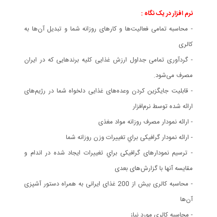
نرم افزار در یک نگاه :
- محاسبه تمامی فعاليت‌ها و كارهای روزانه شما و تبديل آن‌ها به
كالری
- گردآوری تمامی جداول ارزش غذايی كليه برندهايی كه در ايران
مصرف می‌شود.
- قابليت جايگزين كردن وعده‌های غذايی دلخواه شما در رژيم‌های
ارائه شده توسط نرم‌افزار
- ارائه نمودار مصرف روزانه مواد مغذی
- ارائه نمودار گرافيكی براي تغييرات وزن روزانه شما
- ترسيم نمودارهای گرافيكی براي تغييرات ايجاد شده در اندام و
مقايسه آنها با گزارش‌های بعدی
- محاسبه كالری بيش از 200 غذای ايرانی به همراه دستور آشپزی
آن‌ها
- محاسبه كالري مورد نياز