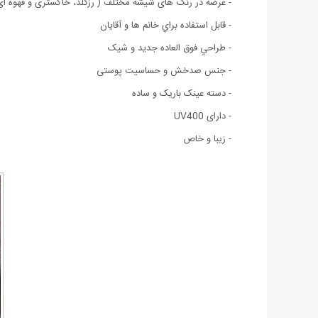
- عرضه در رنگ های شیشه مختلف ( رزگلد، خاکستری و قهوه ای
- قابل استفاده براي خانم ها و آقايان
- طراحي فوق العاده جديد و شيک
- جنس صدخش و حساسیت پوستی
- دسته عینک باریک و ساده
- دارای UV400
- زیبا و خاص