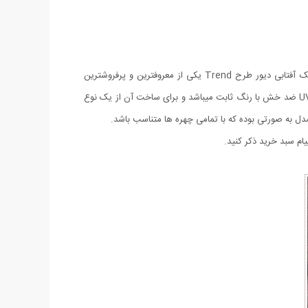
بدون شک استفاده از عینکهای با کیفیت علاوه بر اینکه از چشمان شما محافظت می کند باعث زیبایی تحسین برانگیز چهره شما نیز خواهد شد. عینک آفتابی دیور طرح Trend یکی از معروفترین و پرفروشترین
عینکهای کمپانی Dior میباشد که مطمئنا شما هم تا کنون این عینک معروف را بر چشمان دوستان و آشنایان خود دیده اید. لنز این عینک از نوع UV 400 ضد خش با رنگ ثابت میباشد و برای ساخت آن از یک نوع
م سبد خرید ذکر کنید.