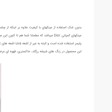
پلیمر استفاده شده است و البته به غیر از اشعه uva اشعه های uvb , uvc را نیز دفع میکند و باعث میشود تصاویر را با رنگ شفاف ببینید. طراحی این مدل به صورتی بوده که با تمامی چهره ها متناسب باشد.
این محصول در رنگ های شیشه رزگلد، خاکستری، قهوه ای عرضه 