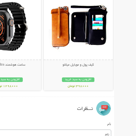
کیف پول و موبایل میلانو
ساعت هوشمند T800 Ultra
افزودن به سبد خرید
افزودن به سبد 
398000 تومان
1298000 تومان
نـــظرات
نام