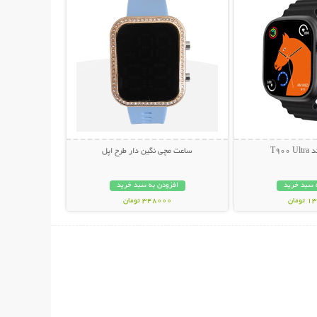
T90
ساعت مچی نگین دار طرح اپل
 سبد خرید
افزودن به سبد خرید
مان
348000 تومان