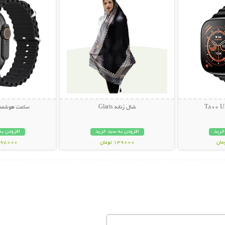
شال زنانه Glaris
ساعت هوشمند 0 Ultra
خرید
افزودن به سبد خرید
افزودن به
139000 تومان
1398000 تو