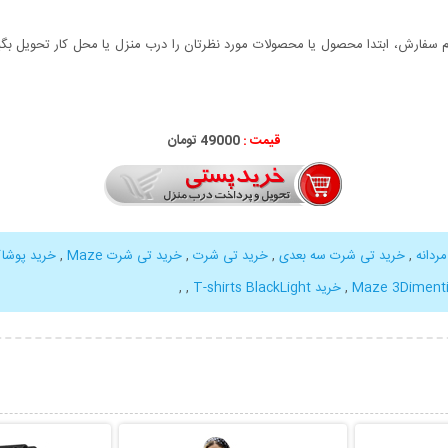
سفارش، ابتدا محصول یا محصولات مورد نظرتان را درب منزل یا محل کار تحویل بگیری
قیمت :
49000 تومان
ردانه
,
خرید تی شرت سه بعدی
,
خرید تی شرت
,
خرید تی شرت Maze
,
خرید پوشاک
Maze 3Dimentio
,
خرید T-shirts BlackLight
,
,
بیشتر
نمایش توضیحات بیشتر
نمایش توضی