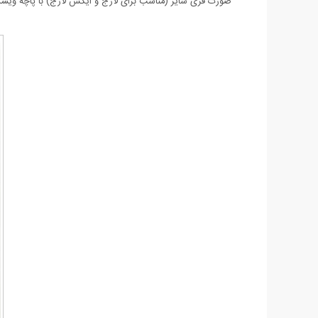
صورت فری سایز (مناسب برای لارج و ایکس لارج) با پاچه ویسکوز درجه 1 عرض